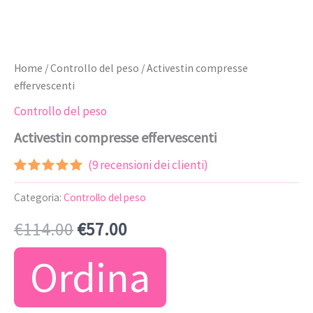
Home
/
Controllo del peso
/ Activestin compresse
effervescenti
Controllo del peso
Activestin compresse effervescenti
(
9
recensioni dei clienti)
Valutato
8
4.88
su 5
Categoria:
Controllo del peso
su base
di
Il
Il
€
114.00
€
57.00
recensioni
prezzo
prezzo
Ordina
originale
attuale