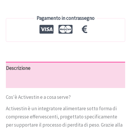
era:
è:
€114.00.
€57.00.
Pagamento in contrassegno
Descrizione
Recensioni (9)
Cos'è Activestin e a cosa serve?
Activestin è un integratore alimentare sotto forma di
compresse effervescenti, progettato specificamente
per supportare il processo di perdita di peso. Grazie alla