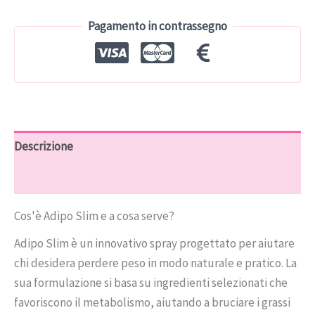
€50.00.
€29.99.
Pagamento in contrassegno
Descrizione
Recensioni (7)
Cos'è Adipo Slim e a cosa serve?
Adipo Slim è un innovativo spray progettato per aiutare
chi desidera perdere peso in modo naturale e pratico. La
sua formulazione si basa su ingredienti selezionati che
favoriscono il metabolismo, aiutando a bruciare i grassi