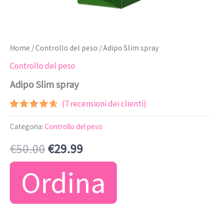
Home
/
Controllo del peso
/ Adipo Slim spray
Controllo del peso
Adipo Slim spray
(
7
recensioni dei clienti)
Valutato
6
4.50
su
Categoria:
Controllo del peso
5 su
base di
Il
Il
€
50.00
€
29.99
recensioni
prezzo
prezzo
Ordina
originale
attuale
era:
è: