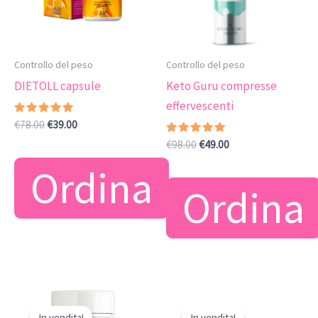
Controllo del peso
Controllo del peso
DIETOLL capsule
Keto Guru compresse
effervescenti
Valutato
Il
Il
€
78.00
€
39.00
4.89
prezzo
prezzo
su 5
Valutato
Il
Il
€
98.00
€
49.00
originale
attuale
5.00
prezzo
prezzo
su 5
era:
è:
Ordina
originale
attuale
€78.00.
€39.00.
era:
è:
Ordina
€98.00.
€49.00.
In vendita!
In vendita!
In vendita!
In vendita!