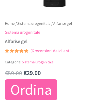
Home
/
Sistema urogenitale
/ Alfarise gel
Sistema urogenitale
Alfarise gel
(
6
recensioni dei clienti)
Valutato
5
4.80
su 5
Categoria:
Sistema urogenitale
su base
di
Il
Il
€
59.00
€
29.00
recensioni
prezzo
prezzo
Ordina
originale
attuale
era:
è: