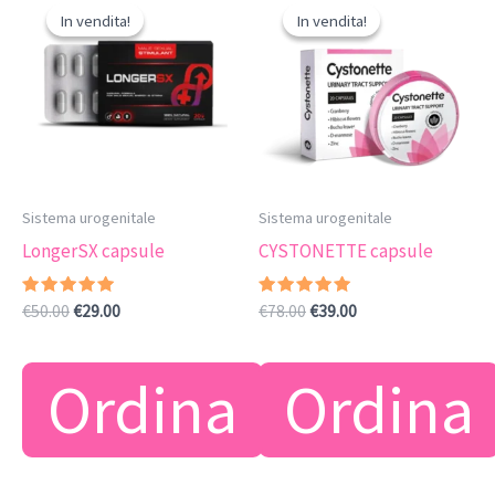
In vendita!
In vendita!
In vendita!
In vendita!
Sistema urogenitale
Sistema urogenitale
LongerSX capsule
CYSTONETTE capsule
Valutato
Il
Il
Valutato
Il
Il
€
50.00
€
29.00
€
78.00
€
39.00
4.88
4.86
prezzo
prezzo
prezzo
prezzo
su 5
su 5
originale
attuale
originale
attuale
era:
è:
era:
è:
Ordina
Ordina
€50.00.
€29.00.
€78.00.
€39.00.