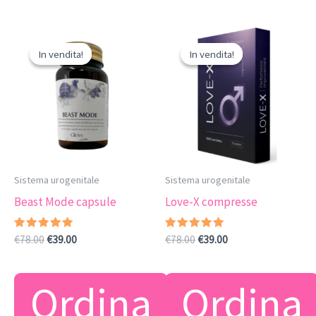
In vendita!
In vendita!
In vendita!
In vendita!
Sistema urogenitale
Sistema urogenitale
Beast Mode capsule
Love-X compresse
Valutato
Il
Il
Valutato
Il
Il
€
78.00
€
39.00
€
78.00
€
39.00
4.89
5.00
prezzo
prezzo
prezzo
prezzo
su 5
su 5
originale
attuale
originale
attuale
era:
è:
era:
è:
Ordina
Ordina
€78.00.
€39.00.
€78.00.
€39.00.