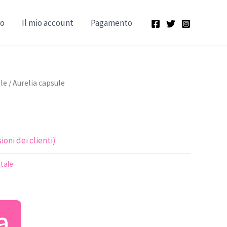
lo
Il mio account
Pagamento
le
/ Aurelia capsule
oni dei clienti)
tale
ezzo
a