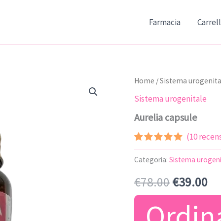
Farmacia
Carrel
Home
/
Sistema urogenita
Sistema urogenitale
Aurelia capsule
(
10
recensi
Valutato
9
4.89
su 5
Categoria:
Sistema urogeni
su base
di
Il
Il
€
78.00
€
39.00
recensioni
prezzo
pr
Ordin