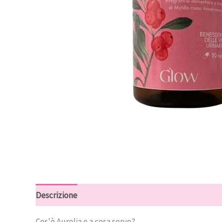
Descrizione
Recensioni (10)
Cos'è Aurelia e a cosa serve?