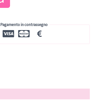
tuale
9.00.
Pagamento in contrassegno