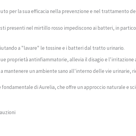
to per la sua efficacia nella prevenzione e nel trattamento della
sti presenti nel mirtillo rosso impediscono ai batteri, in particol
aiutando a "lavare" le tossine e i batteri dal tratto urinario.
 sue proprietà antinfiammatorie, allevia il disagio e l'irritazione a
 a mantenere un ambiente sano all'interno delle vie urinarie, rid
nte fondamentale di Aurelia, che offre un approccio naturale e s
cauzioni