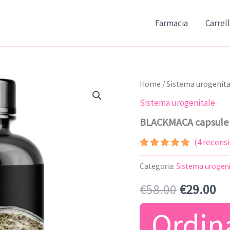
Farmacia
Carrel
Home
/
Sistema urogenita
Sistema urogenitale
BLACKMACA capsule
(
4
recensio
Valutato
3
5.00
su 5
Categoria:
Sistema urogeni
su base
di
Il
Il
€
58.00
€
29.00
recensioni
prezzo
pr
Ordin