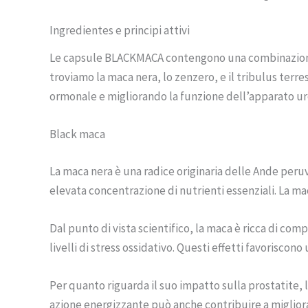
Ingredientes e principi attivi
Le capsule BLACKMACA contengono una combinazione di 
troviamo la maca nera, lo zenzero, e il tribulus ter
ormonale e migliorando la funzione dell’apparato ur
Black maca
La maca nera è una radice originaria delle Ande peruv
elevata concentrazione di nutrienti essenziali. La ma
Dal punto di vista scientifico, la maca è ricca di comp
livelli di stress ossidativo. Questi effetti favorisco
Per quanto riguarda il suo impatto sulla prostatite, 
azione energizzante può anche contribuire a migliorare