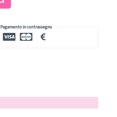
tuale
9.00.
Pagamento in contrassegno