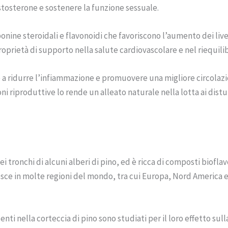
stosterone e sostenere la funzione sessuale.
aponine steroidali e flavonoidi che favoriscono l’aumento dei liv
 proprietà di supporto nella salute cardiovascolare e nel riequil
e a ridurre l’infiammazione e promuovere una migliore circolazi
oni riproduttive lo rende un alleato naturale nella lotta ai dist
dei tronchi di alcuni alberi di pino, ed è ricca di composti biofl
esce in molte regioni del mondo, tra cui Europa, Nord America e
enti nella corteccia di pino sono studiati per il loro effetto sul