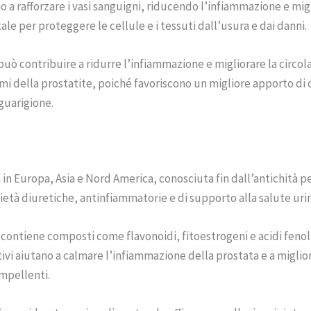
 a rafforzare i vasi sanguigni, riducendo l’infiammazione e migl
ale per proteggere le cellule e i tessuti dall’usura e dai danni.
può contribuire a ridurre l’infiammazione e migliorare la circol
i della prostatite, poiché favoriscono un migliore apporto di o
 guarigione.
 in Europa, Asia e Nord America, conosciuta fin dall’antichità p
ietà diuretiche, antinfiammatorie e di supporto alla salute urin
ica contiene composti come flavonoidi, fitoestrogeni e acidi feno
ttivi aiutano a calmare l’infiammazione della prostata e a migli
impellenti.