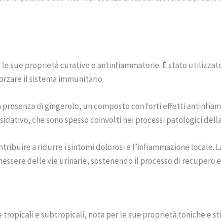
r le sue proprietà curative e antinfiammatorie. È stato utilizza
fforzare il sistema immunitario.
a presenza di gingerolo, un composto con forti effetti antinfiamm
sidativo, che sono spesso coinvolti nei processi patologici dell
tribuire a ridurre i sintomi dolorosi e l’infiammazione locale. 
enessere delle vie urinarie, sostenendo il processo di recupero e 
ree tropicali e subtropicali, nota per le sue proprietà toniche e 