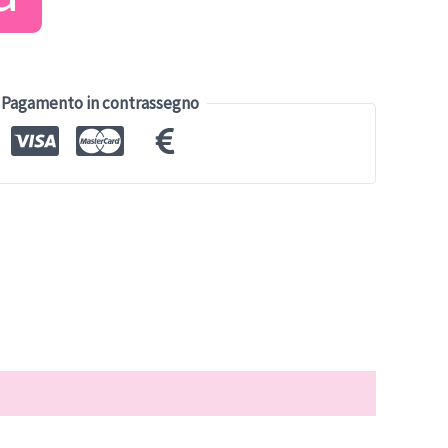
tuale
0.00.
Pagamento in contrassegno