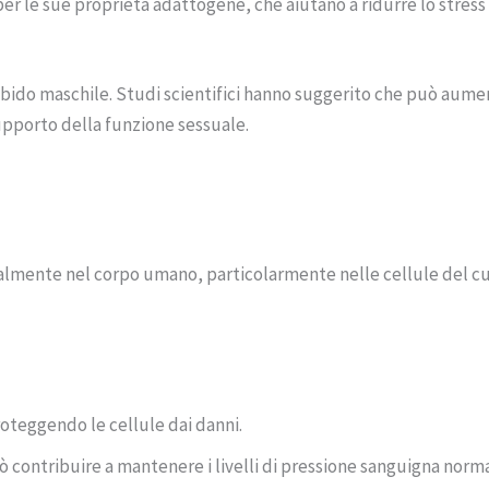
per le sue proprietà adattogene, che aiutano a ridurre lo stress e
libido maschile. Studi scientifici hanno suggerito che può aumen
upporto della funzione sessuale.
almente nel corpo umano, particolarmente nelle cellule del cuo
proteggendo le cellule dai danni.
uò contribuire a mantenere i livelli di pressione sanguigna norma