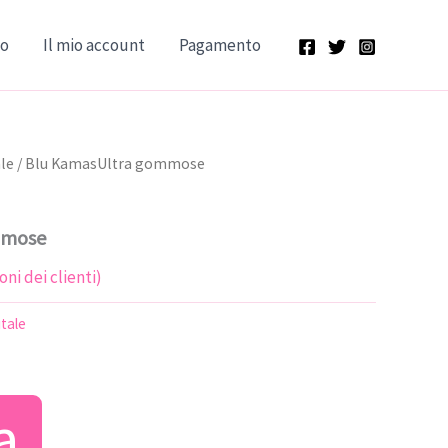
lo
Il mio account
Pagamento
le
/ Blu KamasUltra gommose
mmose
ni dei clienti)
tale
ezzo
a