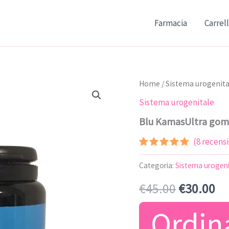
Farmacia
Carrel
Home
/
Sistema urogenita
Sistema urogenitale
Blu KamasUltra go
(
8
recensio
Valutato
7
4.86
su 5
Categoria:
Sistema urogeni
su base
di
Il
Il
€
45.00
€
30.00
recensioni
prezzo
pr
Ordin