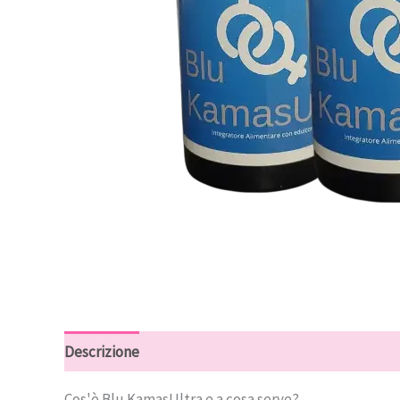
Descrizione
Recensioni (8)
Cos'è Blu KamasUltra e a cosa serve?