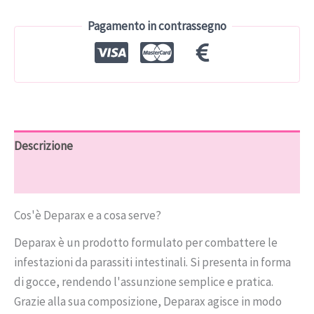
€78.00.
€39.00.
Pagamento in contrassegno
Descrizione
Recensioni (5)
Cos'è Deparax e a cosa serve?
Deparax è un prodotto formulato per combattere le
infestazioni da parassiti intestinali. Si presenta in forma
di gocce, rendendo l'assunzione semplice e pratica.
Grazie alla sua composizione, Deparax agisce in modo