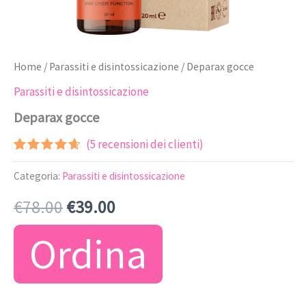
Home
/
Parassiti e disintossicazione
/ Deparax gocce
Parassiti e disintossicazione
Deparax gocce
(
5
recensioni dei clienti)
Valutato
4
4.50
su
Categoria:
Parassiti e disintossicazione
5 su
base di
Il
Il
€
78.00
€
39.00
recensioni
prezzo
prezzo
Ordina
originale
attuale
era:
è: