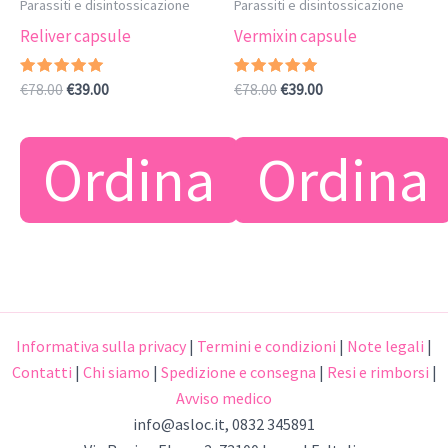
Parassiti e disintossicazione
Parassiti e disintossicazione
Reliver capsule
Vermixin capsule
Valutato
Il
Il
Valutato
Il
Il
€
78.00
€
39.00
€
78.00
€
39.00
4.75
5.00
prezzo
prezzo
prezzo
prezzo
su 5
su 5
originale
attuale
originale
attuale
era:
è:
era:
è:
Ordina
Ordina
€78.00.
€39.00.
€78.00.
€39.00.
Informativa sulla privacy
|
Termini e condizioni
|
Note legali
|
Contatti
|
Chi siamo
|
Spedizione e consegna
|
Resi e rimborsi
|
Avviso medico
info@asloc.it
, 0832 345891