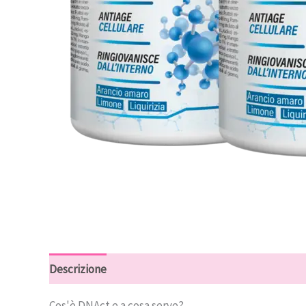
Descrizione
Recensioni (9)
Cos'è DNAct e a cosa serve?