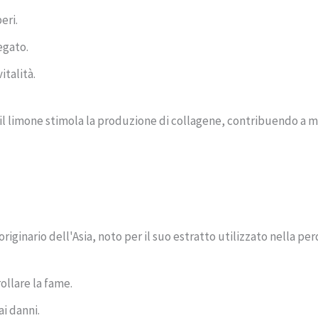
eri.
egato.
italità.
 il limone stimola la produzione di collagene, contribuendo a ma
riginario dell'Asia, noto per il suo estratto utilizzato nella per
ollare la fame.
i danni.