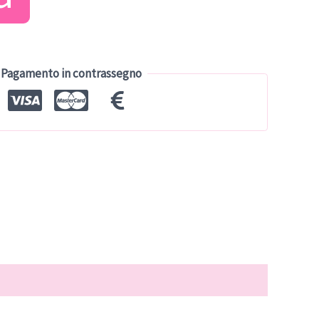
tuale
7.50.
Pagamento in contrassegno