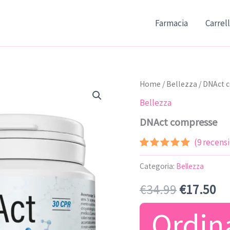
Farmacia
Carrel
Home
/
Bellezza
/ DNAct 
Bellezza
DNAct compresse
(
9
recensio
Valutato
8
4.75
su 5
Categoria:
Bellezza
su base
di
Il
Il
€
34.99
€
17.50
recensioni
prezzo
pr
Ordin