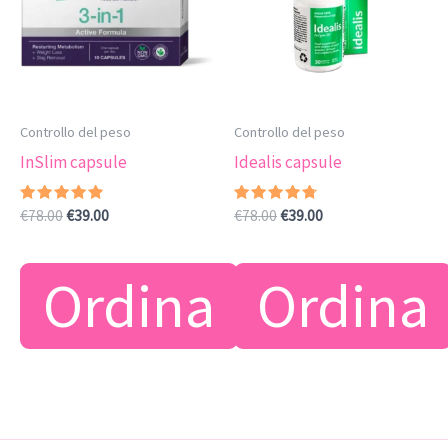
Controllo del peso
Controllo del peso
InSlim capsule
Idealis capsule
Valutato
Il
Il
Valutato
Il
Il
€
78.00
€
39.00
€
78.00
€
39.00
4.63
4.50
prezzo
prezzo
prezzo
prezzo
su 5
su 5
originale
attuale
originale
attuale
era:
è:
era:
è:
Ordina
Ordina
€78.00.
€39.00.
€78.00.
€39.00.