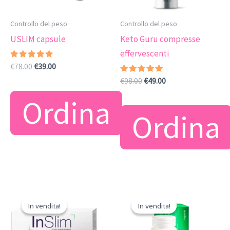
Controllo del peso
Controllo del peso
USLIM capsule
Keto Guru compresse
effervescenti
Valutato
Il
Il
€
78.00
€
39.00
5.00
prezzo
prezzo
su 5
Valutato
Il
Il
€
98.00
€
49.00
originale
attuale
5.00
prezzo
prezzo
su 5
era:
è:
Ordina
originale
attuale
€78.00.
€39.00.
era:
è:
Ordina
€98.00.
€49.00.
In vendita!
In vendita!
In vendita!
In vendita!