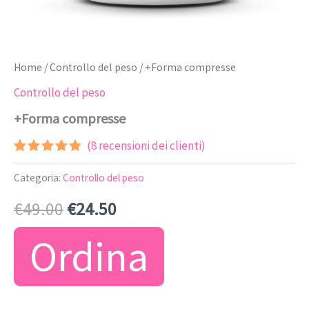
Home
/
Controllo del peso
/ +Forma compresse
Controllo del peso
+Forma compresse
(
8
recensioni dei clienti)
Valutato
7
4.71
su 5
Categoria:
Controllo del peso
su base
di
Il
Il
€
49.00
€
24.50
recensioni
prezzo
prezzo
Ordina
originale
attuale
era:
è: