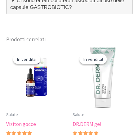
Ci sono effetti collaterali associati all’uso delle
capsule GASTROBIOTIC?
Prodotti correlati
In vendita!
In vendita!
In vendita!
In vendita!
Salute
Salute
Viziton gocce
DR.DERM gel