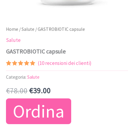
Home
/
Salute
/ GASTROBIOTIC capsule
Salute
GASTROBIOTIC capsule
(
10
recensioni dei clienti)
Valutato
9
5.00
su 5
Categoria:
Salute
su base
di
Il
Il
€
78.00
€
39.00
recensioni
prezzo
prezzo
Ordina
originale
attuale
era:
è: