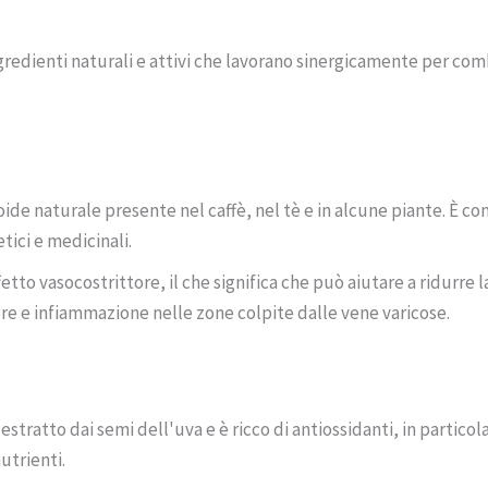
edienti naturali e attivi che lavorano sinergicamente per comb
oide naturale presente nel caffè, nel tè e in alcune piante. È c
ici e medicinali.
fetto vasocostrittore, il che significa che può aiutare a ridurre 
iore e infiammazione nelle zone colpite dalle vene varicose.
 estratto dai semi dell'uva e è ricco di antiossidanti, in partico
utrienti.