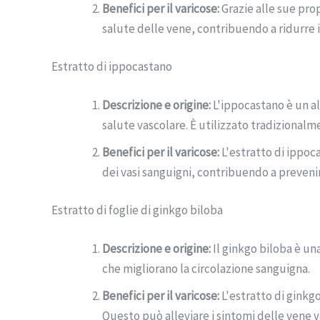
Benefici per il varicose:
Grazie alle sue prop
salute delle vene, contribuendo a ridurre il
Estratto di ippocastano
Descrizione e origine:
L'ippocastano è un al
salute vascolare. È utilizzato tradizionalme
Benefici per il varicose:
L'estratto di ippoca
dei vasi sanguigni, contribuendo a prevenir
Estratto di foglie di ginkgo biloba
Descrizione e origine:
Il ginkgo biloba è una
che migliorano la circolazione sanguigna.
Benefici per il varicose:
L'estratto di ginkgo
Questo può alleviare i sintomi delle vene v