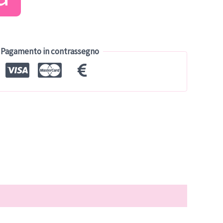
tuale
9.00.
Pagamento in contrassegno