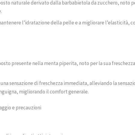
sto naturale derivato dalla barbabietola da zucchero, noto per 
.
antenere l’idratazione della pelle e a migliorare l’elasticità, c
sto presente nella menta piperita, noto per la sua freschezza e 
 una sensazione di freschezza immediata, alleviando la sensazi
sanguigna, migliorando il comfort generale.
aggio e precauzioni