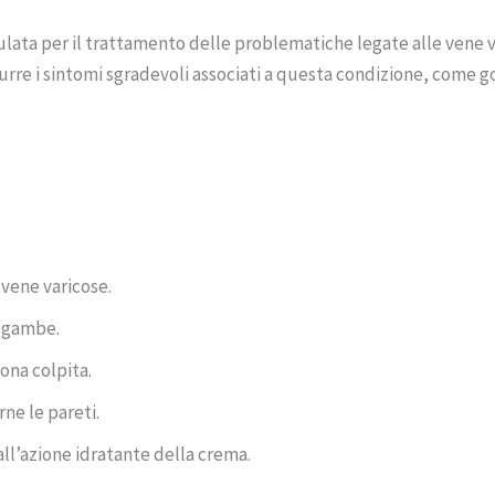
a per il trattamento delle problematiche legate alle vene var
durre i sintomi sgradevoli associati a questa condizione, come g
e vene varicose.
e gambe.
ona colpita.
ne le pareti.
all’azione idratante della crema.