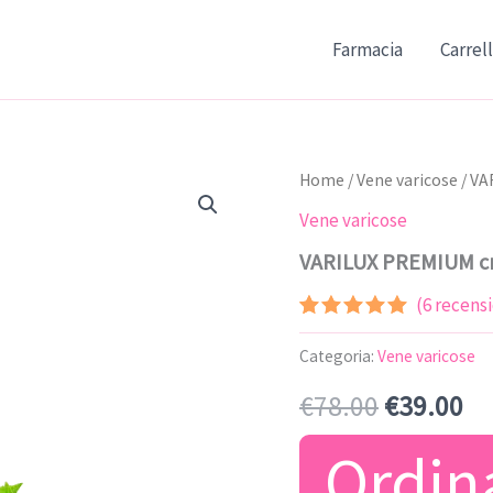
Farmacia
Carrel
Home
/
Vene varicose
/ VA
Vene varicose
VARILUX PREMIUM c
(
6
recensio
Valutato
6
5.00
su 5
Categoria:
Vene varicose
su base
di
Il
Il
€
78.00
€
39.00
recensioni
prezzo
pr
Ordin