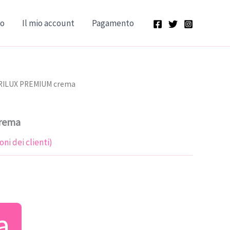
lo
Il mio account
Pagamento
RILUX PREMIUM crema
rema
ni dei clienti)
ezzo
a