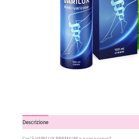
Descrizione
Recensioni (6)
Cos'è VARILUX PREMIUM e a cosa serve?