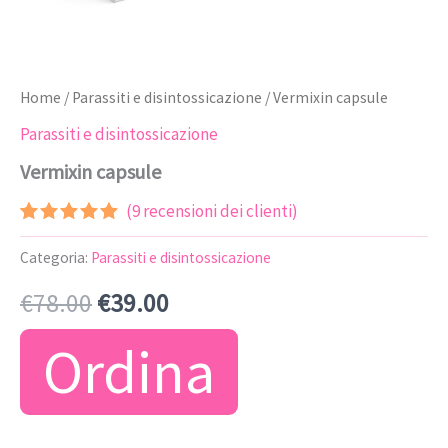
Home
/
Parassiti e disintossicazione
/ Vermixin capsule
Parassiti e disintossicazione
Vermixin capsule
(
9
recensioni dei clienti)
Valutato
8
5.00
su 5
Categoria:
Parassiti e disintossicazione
su base
di
Il
Il
€
78.00
€
39.00
recensioni
prezzo
prezzo
Ordina
originale
attuale
era:
è: