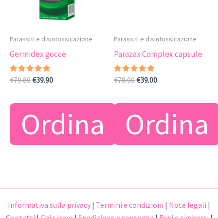
Parassiti e disintossicazione
Parassiti e disintossicazione
Germidex gocce
Parazax Complex capsule
Valutato
Il
Il
Valutato
Il
Il
€
79.80
€
39.90
€
78.00
€
39.00
4.67
4.78
prezzo
prezzo
prezzo
prezzo
su 5
su 5
originale
attuale
originale
attuale
era:
è:
era:
è:
Ordina
Ordina
€79.80.
€39.90.
€78.00.
€39.00.
Informativa sulla privacy
|
Termini e condizioni
|
Note legali
|
Contatti
|
Chi siamo
|
Spedizione e consegna
|
Resi e rimborsi
|