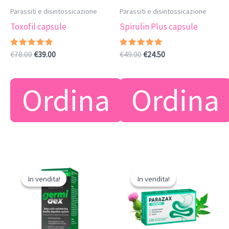
Parassiti e disintossicazione
Parassiti e disintossicazione
Toxofil capsule
Spirulin Plus capsule
Valutato
Il
Il
Valutato
Il
Il
€
78.00
€
39.00
€
49.00
€
24.50
4.83
4.67
prezzo
prezzo
prezzo
prezzo
su 5
su 5
originale
attuale
originale
attuale
era:
è:
era:
è:
Ordina
Ordina
€78.00.
€39.00.
€49.00.
€24.50.
In vendita!
In vendita!
In vendita!
In vendita!