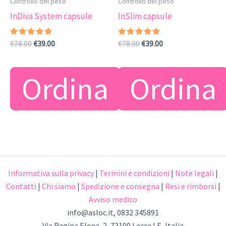
Controllo del peso
Controllo del peso
InDiva System capsule
InSlim capsule
Valutato
Il
Il
Valutato
Il
Il
€
78.00
€
39.00
€
78.00
€
39.00
5.00
4.63
prezzo
prezzo
prezzo
prezzo
su 5
su 5
originale
attuale
originale
attuale
era:
è:
era:
è:
Ordina
Ordina
€78.00.
€39.00.
€78.00.
€39.00.
Informativa sulla privacy
|
Termini e condizioni
|
Note legali
|
Contatti
|
Chi siamo
|
Spedizione e consegna
|
Resi e rimborsi
|
Avviso medico
info@asloc.it
, 0832 345891
Via Regina Elena, 2, 73100 Lecce LE, Italia