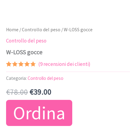
Home
/
Controllo del peso
/ W-LOSS gocce
Controllo del peso
W-LOSS gocce
(
9
recensioni dei clienti)
Valutato
8
4.63
su 5
Categoria:
Controllo del peso
su base
di
Il
Il
€
78.00
€
39.00
recensioni
prezzo
prezzo
Ordina
originale
attuale
era:
è: