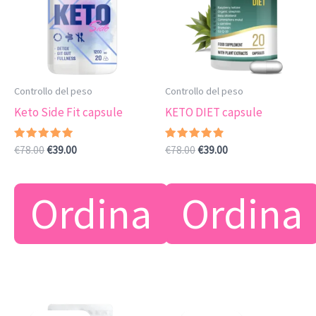
Controllo del peso
Controllo del peso
Keto Side Fit capsule
KETO DIET capsule
Valutato
Il
Il
Valutato
Il
Il
€
78.00
€
39.00
€
78.00
€
39.00
4.89
4.63
prezzo
prezzo
prezzo
prezzo
su 5
su 5
originale
attuale
originale
attuale
era:
è:
era:
è:
Ordina
Ordina
€78.00.
€39.00.
€78.00.
€39.00.