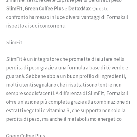
simili nel settore delle capsule per la perdita di peso:
SlimFit
,
Green Coffee Plus
e
DetoxMax
. Questo
confronto ha messo in luce diversi vantaggi di Formaksil
rispetto ai suoi concorrenti.
SlimFit
SlimFit è un integratore che promette di aiutare nella
perdita di peso grazie a una formula a base di tè verde e
guaranà. Sebbene abbia un buon profilo di ingredienti,
molti utenti segnalano che i risultati sono lenti e non
sempre soddisfacenti. A differenza di SlimFit, Formaksil
offre un'azione più completa grazie alla combinazione di
estratti vegetali e vitamina B, che supporta non solo la
perdita di peso, ma anche il metabolismo energetico.
Green Coffee Plus