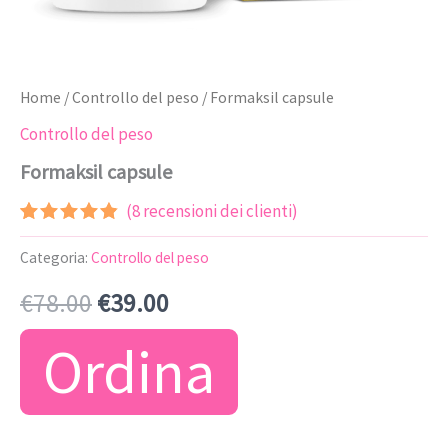
Home
/
Controllo del peso
/ Formaksil capsule
Controllo del peso
Formaksil capsule
(
8
recensioni dei clienti)
Valutato
7
4.71
su 5
Categoria:
Controllo del peso
su base
di
Il
Il
€
78.00
€
39.00
recensioni
prezzo
prezzo
Ordina
originale
attuale
era:
è: