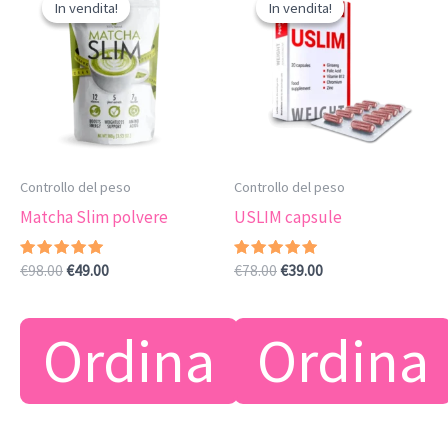
In vendita!
In vendita!
In vendita!
In vendita!
Controllo del peso
Controllo del peso
Matcha Slim polvere
USLIM capsule
Valutato
Il
Il
Valutato
Il
Il
€
98.00
€
49.00
€
78.00
€
39.00
5.00
5.00
prezzo
prezzo
prezzo
prezzo
su 5
su 5
originale
attuale
originale
attuale
era:
è:
era:
è:
Ordina
Ordina
€98.00.
€49.00.
€78.00.
€39.00.